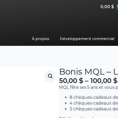
0,00
$
À propos
Développement commercial
Bonis MQL – L
50,00
$
–
100,00
$
Plage
MQL fête ses 5 ans et vous 
de
8 chèques-cadeaux de 5
prix :
4 chèques-cadeaux de 7
50,00 $
3 chèques-cadeaux de 1
à