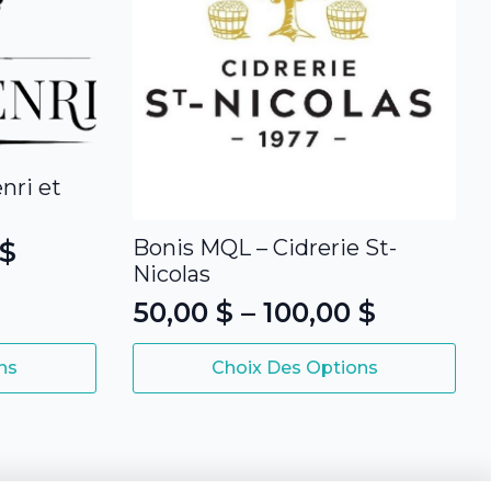
nri et
Bonis MQL – Cidrerie St-
$
Nicolas
50,00
$
–
100,00
$
Plage
Ce
de
ns
Choix Des Options
produit
prix :
a
50,00 $
plusieurs
variations.
à
Les