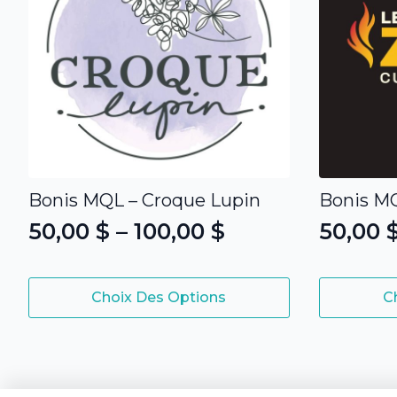
Bonis MQL – Croque Lupin
Bonis MQ
50,00
$
–
100,00
$
50,00
Plage
Plage
de
de
Ce
Ce
prix :
prix :
Choix Des Options
C
produit
produit
50,00 $
50,00 
a
a
plusieurs
plusieurs
à
à
variations.
variations.
100,00 $
100,00
Les
Les