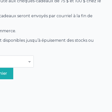
jouté aux chèques-cadeaux de 75 $ et 100 $ chez le
deaux seront envoyés par courriel à la fin de
ommerce.
 disponibles jusqu’à épuisement des stocks ou
nier