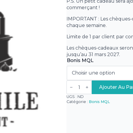
P.S. Un petit cadeau sera a
100,00 $
commerçant !
IMPORTANT : Les chèques-ca
chaque semaine.
Limite de 1 par client par c
Les chèques-cadeaux seront
jusqu’au 31 mars 2027.
Bonis MQL
quantité
de
Ajouter Au Pa
Bonis
MQL
UGS :
ND
-
Catégorie :
Bonis MQL
Le
Théophile