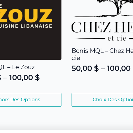
Bonis MQL – Chez He
cie
L – Le Zouz
50,00
$
–
100,00
Plage
$
–
100,00
$
de
prix :
Ce
50,00 $
hoix Des Options
Choix Des Optio
produit
à
$
a
100,00 $
plusieurs
variations.
 $
Les