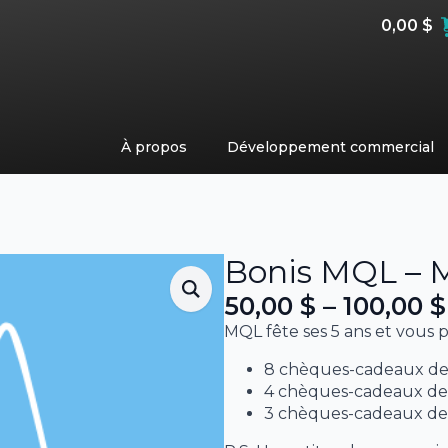
0,00
$
À propos
Développement commercial
Bonis MQL – Mi
50,00
$
–
100,00
$
Plage
MQL fête ses 5 ans et vous 
de
8 chèques-cadeaux de 5
prix :
4 chèques-cadeaux de 7
50,00 $
3 chèques-cadeaux de 1
à