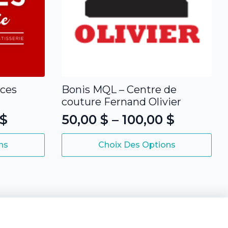
ices
Bonis MQL – Centre de
couture Fernand Olivier
$
50,00
$
–
100,00
$
Plage
Ce
de
ns
Choix Des Options
produit
prix :
a
50,00 $
plusieurs
variations.
à
Les
100,00 $
options
peuvent
être