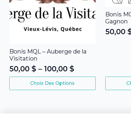
Bonis MQ
Gagnon
50,00
Plage
de
Bonis MQL – Auberge de la
prix :
Visitation
50,00 
50,00
$
–
100,00
$
à
Plage
100,00
Ce
Ce
de
Choix Des Options
C
produit
produit
prix :
a
a
50,00 $
plusieurs
plusieurs
variations.
variations.
à
Les
Les
100,00 $
options
options
peuvent
peuvent
être
être