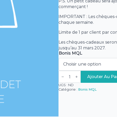
P.S. Un petit cadeau sera a
100,00 $
commerçant !
IMPORTANT : Les chèques-ca
chaque semaine.
Limite de 1 par client par c
Les chèques-cadeaux seront
jusqu’au 31 mars 2027.
Bonis MQL
quantité
de
Ajouter Au Pa
Bonis
MQL
UGS :
ND
-
Catégorie :
Bonis MQL
Michèle
Audet
Joaillière