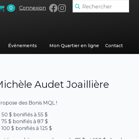
Search
0
Connexion
for:
Événements
Mon Quartier en ligne
Contact
chèle Audet Joaillière
propose des Bonis MQL !
0 $ bonifiés à 55 $
5 $ bonifiés à 87 $
00 $ bonifiés à 125 $