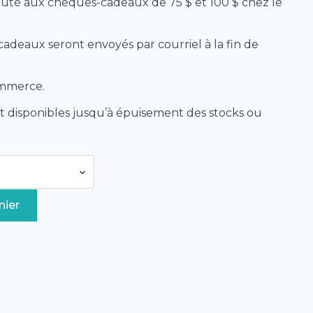
jouté aux chèques-cadeaux de 75 $ et 100 $ chez le
deaux seront envoyés par courriel à la fin de
ommerce.
 disponibles jusqu’à épuisement des stocks ou
nier