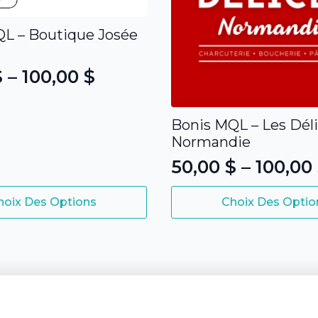
L – Boutique Josée
$
–
100,00
$
Bonis MQL – Les Dél
Normandie
$
50,00
$
–
100,00
Plage
 $
Ce
de
hoix Des Options
Choix Des Optio
produit
prix :
a
50,00 $
plusieurs
variations.
à
Les
100,00 $
options
peuvent
être