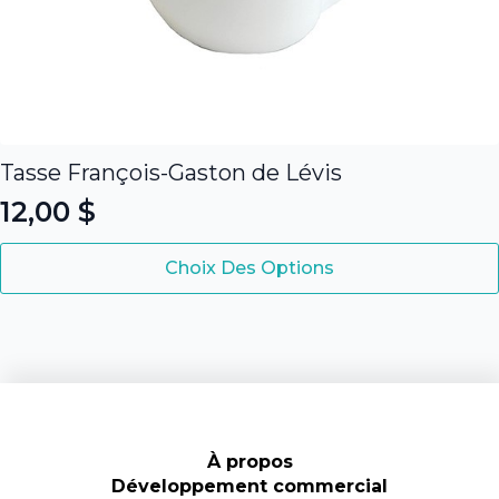
Tasse François-Gaston de Lévis
12,00
$
Ce
Choix Des Options
produit
a
plusieurs
variations.
Les
options
peuvent
être
À propos
choisies
Développement commercial
sur