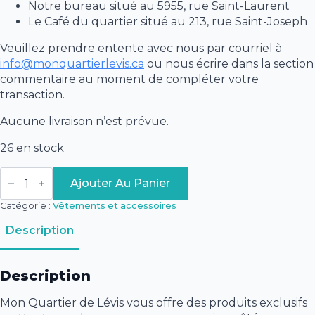
Notre bureau situé au 5955, rue Saint-Laurent
Le Café du quartier situé au 213, rue Saint-Joseph
Veuillez prendre entente avec nous par courriel à
info@monquartierlevis.ca
ou nous écrire dans la section
commentaire au moment de compléter votre
transaction.
Aucune livraison n’est prévue.
26 en stock
quantité
de
Ajouter Au Panier
Chapeau
et
Catégorie :
Vêtements et accessoires
épée
en
Description
mousse
François-
Gaston
de
Description
Lévis
Mon Quartier de Lévis vous offre des produits exclusifs