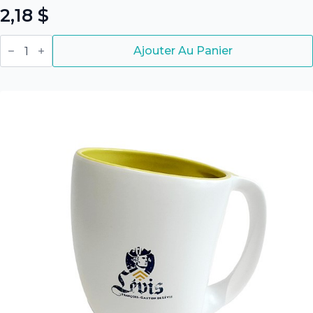
2,18
$
quantité
de
Ajouter Au Panier
Épée
en
mousse
François-
Gaston
de
Lévis