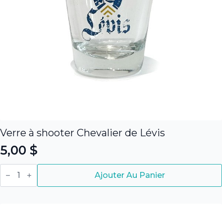
du
produit
Verre à shooter Chevalier de Lévis
5,00
$
quantité
de
Ajouter Au Panier
Verre
à
shooter
Chevalier
de