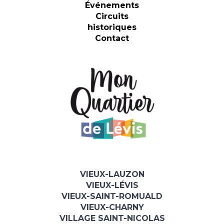
Événements
la
Circuits
page
historiques
du
Contact
produit
VIEUX-LAUZON
VIEUX-LÉVIS
VIEUX-SAINT-ROMUALD
VIEUX-CHARNY
VILLAGE SAINT-NICOLAS