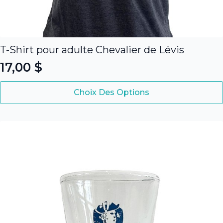
T-Shirt pour adulte Chevalier de Lévis
17,00
$
Ce
Choix Des Options
produit
a
plusieurs
variations.
Les
options
peuvent
être
choisies
sur
la
page