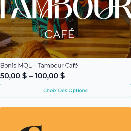
Bonis MQL – Tambour Café
50,00
$
–
100,00
$
Plage
Ce
de
Choix Des Options
produit
prix :
a
50,00 $
plusieurs
variations.
à
Les
100,00 $
options