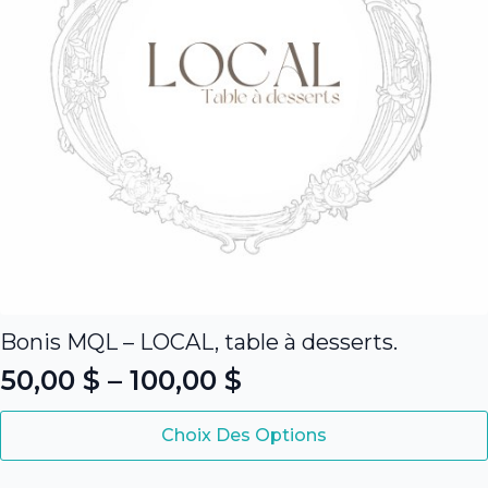
la
page
du
produit
Bonis MQL – LOCAL, table à desserts.
50,00
$
–
100,00
$
Plage
Ce
de
Choix Des Options
produit
prix :
a