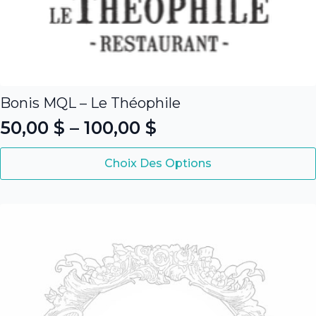
Bonis MQL – Le Théophile
50,00
$
–
100,00
$
Plage
Ce
de
Choix Des Options
produit
prix :
a
50,00 $
plusieurs
variations.
à
Les
100,00 $
options
peuvent
être
choisies
sur