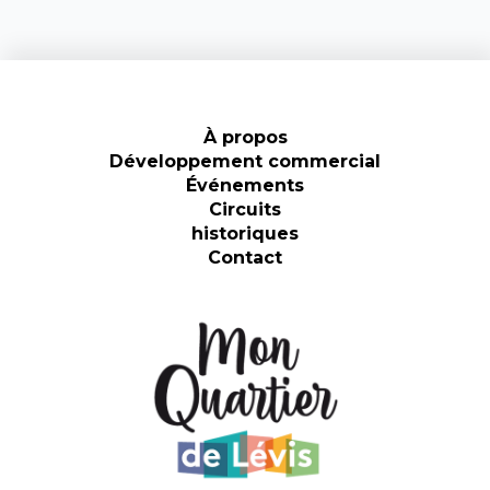
50,00 $
plusieurs
variations.
à
Les
100,00 $
options
peuvent
être
À propos
choisies
Développement commercial
sur
Événements
la
Circuits
page
historiques
du
Contact
produit