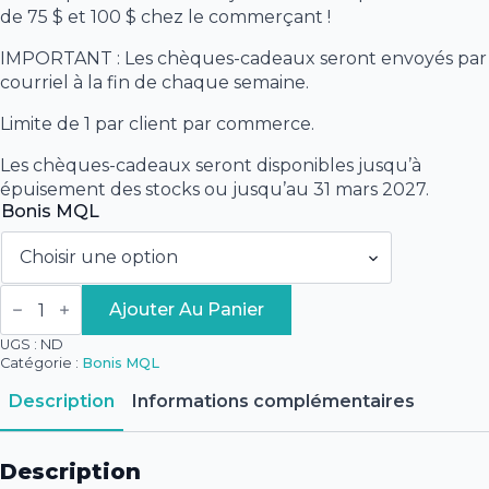
100,00 $
de 75 $ et 100 $ chez le commerçant !
IMPORTANT : Les chèques-cadeaux seront envoyés par
courriel à la fin de chaque semaine.
Limite de 1 par client par commerce.
Les chèques-cadeaux seront disponibles jusqu’à
épuisement des stocks ou jusqu’au 31 mars 2027.
Bonis MQL
quantité
de
Ajouter Au Panier
Bonis
MQL
UGS :
ND
-
Catégorie :
Bonis MQL
Ocalm-
Lévis
Description
Informations complémentaires
Description