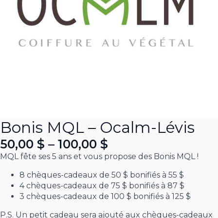
Bonis MQL – Ocalm-Lévis
50,00
$
–
100,00
$
Plage
MQL fête ses 5 ans et vous propose des Bonis MQL !
de
8 chèques-cadeaux de 50 $ bonifiés à 55 $
prix :
4 chèques-cadeaux de 75 $ bonifiés à 87 $
50,00 $
3 chèques-cadeaux de 100 $ bonifiés à 125 $
à
P.S. Un petit cadeau sera ajouté aux chèques-cadeaux